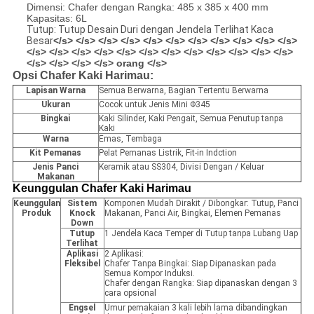
Dimensi: Chafer dengan Rangka: 485 x 385 x 400 mm
Kapasitas: 6L
Tutup: Tutup Desain Duri dengan Jendela Terlihat Kaca
Besar
</s> </s> </s> </s> </s> </s> </s> </s> </s> </s> </s>
</s> </s> </s> </s> </s> </s> </s> </s> </s> </s> </s> </s>
</s> </s> </s> </s> orang </s>
Opsi Chafer Kaki Harimau:
Lapisan Warna
Semua Berwarna, Bagian Tertentu Berwarna
Ukuran
Cocok untuk Jenis Mini Φ345
Bingkai
Kaki Silinder, Kaki Pengait, Semua Penutup tanpa
Kaki
Warna
Emas, Tembaga
Kit Pemanas
Pelat Pemanas Listrik, Fit-in Indction
Jenis Panci
Keramik atau SS304, Divisi Dengan / Keluar
Makanan
Keunggulan Chafer Kaki Harimau
Keunggulan
Sistem
Komponen Mudah Dirakit / Dibongkar: Tutup, Panci
Produk
Knock
Makanan, Panci Air, Bingkai, Elemen Pemanas
Down
Tutup
1 Jendela Kaca Temper di Tutup tanpa Lubang Uap
Terlihat
Aplikasi
2 Aplikasi:
Fleksibel
Chafer Tanpa Bingkai: Siap Dipanaskan pada
Semua Kompor Induksi.
Chafer dengan Rangka: Siap dipanaskan dengan 3
cara opsional
Engsel
Umur pemakaian 3 kali lebih lama dibandingkan