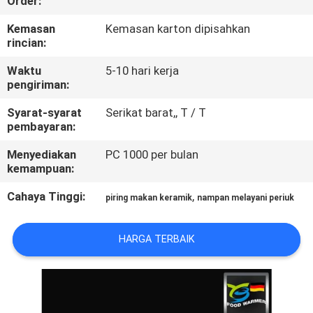
Order:
KUALITAS
Kemasan
Kemasan karton dipisahkan
rincian:
HUBUNGI
Waktu
5-10 hari kerja
KAMI
pengiriman:
Syarat-syarat
Serikat barat,, T / T
PERMINTAAN
pembayaran:
PENAWARAN
Menyediakan
PC 1000 per bulan
kemampuan:
SITEMAP
Cahaya Tinggi:
,
piring makan keramik
nampan melayani periuk
PRIVACY
HARGA TERBAIK
POLICY