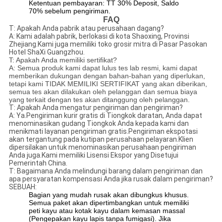
Ketentuan pembayaran: TT 30% Deposit, Saldo
70% sebelum pengiriman.
FAQ
T: Apakah Anda pabrik atau perusahaan dagang?
A: Kami adalah pabrik, berlokasi di kota Shaoxing, Provinsi
Zhejiang.Kami juga memiliki toko grosir mitra di Pasar Pasokan
Hotel ShaXi Guangzhou.
T: Apakah Anda memiliki sertifikat?
A: Semua produk kami dapat lulus tes lab resmi, kami dapat
memberikan dukungan dengan bahan-bahan yang diperlukan,
tetapi kami TIDAK MEMILIKI SERTIFIKAT yang akan diberikan,
semua tes akan dilakukan oleh pelanggan dan semua biaya
yang terkait dengan tes akan ditanggung oleh pelanggan.
T: Apakah Anda mengatur pengiriman dan pengiriman?
A: Ya.Pengiriman kurir gratis di Tiongkok daratan, Anda dapat
menominasikan gudang Tiongkok Anda kepada kami dan
menikmati layanan pengiriman gratis.Pengiriman ekspotasi
akan tergantung pada kutipan perusahaan pelayaran.Klien
dipersilakan untuk menominasikan perusahaan pengiriman
Anda juga.Kami memiliki Lisensi Ekspor yang Disetujui
Pemerintah China.
T: Bagaimana Anda melindungi barang dalam pengiriman dan
apa persyaratan kompensasi Anda jika rusak dalam pengiriman?
SEBUAH:
Bagian yang mudah rusak akan dibungkus khusus.
Semua paket akan dipertimbangkan untuk memiliki
peti kayu atau kotak kayu dalam kemasan massal
(Pengepakan kayu lapis tanpa fumigasi). Jika