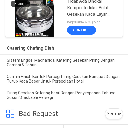
Tidak Ada Bingkai
Kompor Induksi Bulat
Gesekan Kaca Layar
Penuh Dengan
negotiable MOQ:5 pc
Permukaan Pesawat
CONTACT
Catering Chafing Dish
Sistem Engsel Machanical Katering Gesekan Piring Dengan
Garansi 5 Tahun
Cermin Finish Bentuk Persegi Piring Gesekan Banquet Dengan
Tutup Kaca Besar Untuk Persediaan Hotel
Piring Gesekan Katering Kecil Dengan Penyimpanan Tabung
Susun Stackable Persegi
Bad Request
Semua