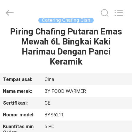
Shaoxing
Biaoyi
Hardware
Products
Co.,Ltd.
Catering Chafing Dish
All
Rights
Reserved.
Piring Chafing Putaran Emas
RUMAH
Mewah 6L Bingkai Kaki
PRODUK
Harimau Dengan Panci
Keramik
TENTANG
KAMI
Tempat asal:
Cina
Nama merek:
BY FOOD WARMER
TUR
Sertifikasi:
CE
PABRIK
Nomor model:
BYS6211
KONTROL
Kuantitas min
5 PC