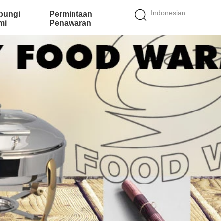
Indonesian
bungi
Permintaan
mi
Penawaran