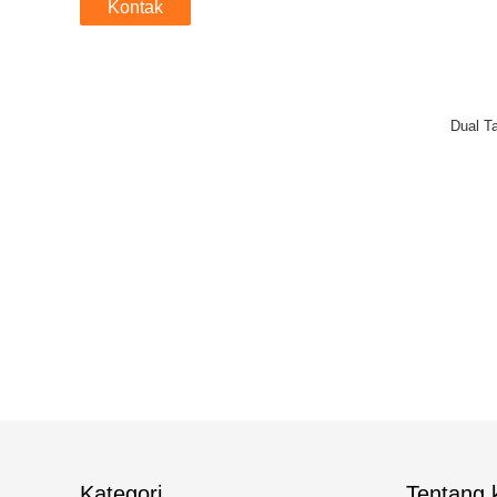
Kontak
Dual T
Kategori
Tentang k