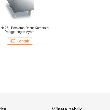
ank 23L Peralatan Dapur Komersial
Penggorengan Ayam
Kontak
ita
Wisata pabrik