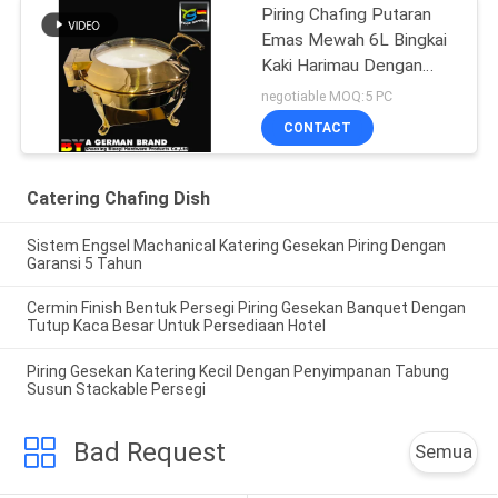
Piring Chafing Putaran
Emas Mewah 6L Bingkai
Kaki Harimau Dengan
Panci Keramik
negotiable MOQ:5 PC
CONTACT
Catering Chafing Dish
Sistem Engsel Machanical Katering Gesekan Piring Dengan
Garansi 5 Tahun
Cermin Finish Bentuk Persegi Piring Gesekan Banquet Dengan
Tutup Kaca Besar Untuk Persediaan Hotel
Piring Gesekan Katering Kecil Dengan Penyimpanan Tabung
Susun Stackable Persegi
Bad Request
Semua