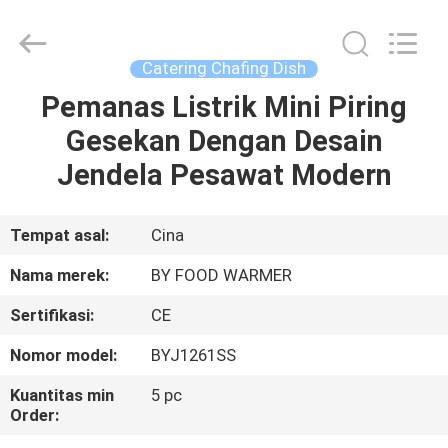
Shaoxing
Biaoyi
Hardware
Products
Co.,Ltd.
Catering Chafing Dish
All
Rights
Reserved.
Pemanas Listrik Mini Piring
RUMAH
Gesekan Dengan Desain
PRODUK
Jendela Pesawat Modern
TENTANG
Tempat asal:
Cina
KAMI
Nama merek:
BY FOOD WARMER
Sertifikasi:
CE
TUR
Nomor model:
BYJ1261SS
PABRIK
Kuantitas min
5 pc
Order:
KONTROL