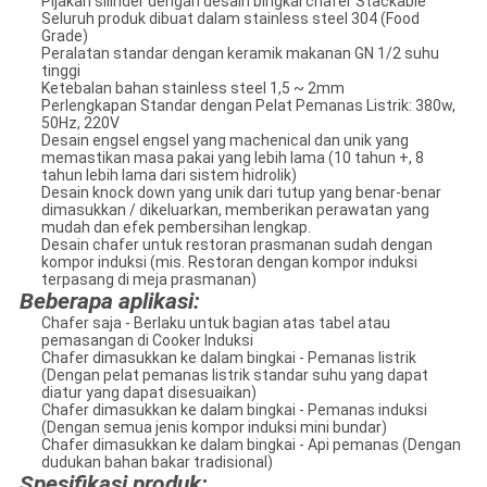
Pijakan silinder dengan desain bingkai chafer Stackable
Seluruh produk dibuat dalam stainless steel 304 (Food
Grade)
Peralatan standar dengan keramik makanan GN 1/2 suhu
tinggi
Ketebalan bahan stainless steel 1,5 ~ 2mm
Perlengkapan Standar dengan Pelat Pemanas Listrik: 380w,
50Hz, 220V
Desain engsel engsel yang machenical dan unik yang
memastikan masa pakai yang lebih lama (10 tahun +, 8
tahun lebih lama dari sistem hidrolik)
Desain knock down yang unik dari tutup yang benar-benar
dimasukkan / dikeluarkan, memberikan perawatan yang
mudah dan efek pembersihan lengkap.
Desain chafer untuk restoran prasmanan sudah dengan
kompor induksi (mis. Restoran dengan kompor induksi
terpasang di meja prasmanan)
Beberapa aplikasi:
Chafer saja - Berlaku untuk bagian atas tabel atau
pemasangan di Cooker Induksi
Chafer dimasukkan ke dalam bingkai - Pemanas listrik
(Dengan pelat pemanas listrik standar suhu yang dapat
diatur yang dapat disesuaikan)
Chafer dimasukkan ke dalam bingkai - Pemanas induksi
(Dengan semua jenis kompor induksi mini bundar)
Chafer dimasukkan ke dalam bingkai - Api pemanas (Dengan
dudukan bahan bakar tradisional)
Spesifikasi produk: