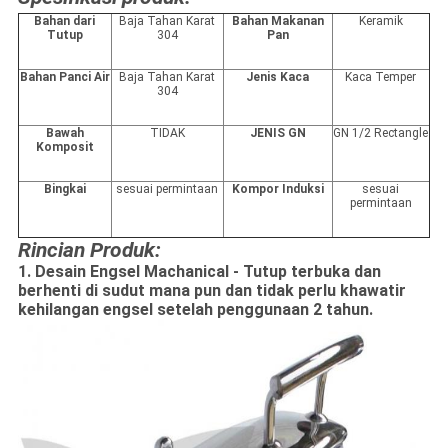
Bahan dari
Baja Tahan Karat
Bahan Makanan
Keramik
Tutup
304
Pan
Bahan Panci Air
Baja Tahan Karat
Jenis Kaca
Kaca Temper
304
Bawah
TIDAK
JENIS GN
GN 1/2 Rectangle
Komposit
Bingkai
sesuai permintaan
Kompor Induksi
sesuai
permintaan
Rincian Produk:
1. Desain Engsel Machanical - Tutup terbuka dan
berhenti di sudut mana pun dan tidak perlu khawatir
kehilangan engsel setelah penggunaan 2 tahun.