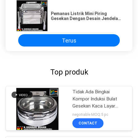
Pemanas Listrik Mini Piring
Gesekan Dengan Desain Jendela
Pesawat Modern
Terus
Top produk
Tidak Ada Bingkai
Kompor Induksi Bulat
Gesekan Kaca Layar
Penuh Dengan
negotiable MOQ:5 pc
Permukaan Pesawat
CONTACT