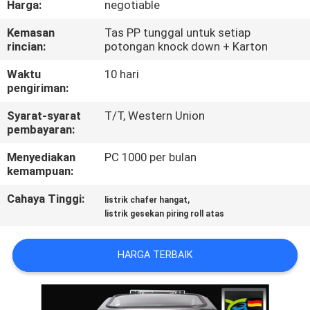
Harga:
negotiable
KUALITAS
Kemasan
Tas PP tunggal untuk setiap
rincian:
potongan knock down + Karton
HUBUNGI
KAMI
Waktu
10 hari
pengiriman:
Syarat-syarat
T/T, Western Union
PERMINTAAN
pembayaran:
PENAWARAN
Menyediakan
PC 1000 per bulan
kemampuan:
SITEMAP
Cahaya Tinggi:
,
listrik chafer hangat
listrik gesekan piring roll atas
PRIVACY
POLICY
HARGA TERBAIK