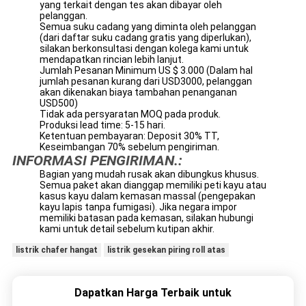
yang terkait dengan tes akan dibayar oleh
pelanggan.
Semua suku cadang yang diminta oleh pelanggan
(dari daftar suku cadang gratis yang diperlukan),
silakan berkonsultasi dengan kolega kami untuk
mendapatkan rincian lebih lanjut.
Jumlah Pesanan Minimum US $ 3.000 (Dalam hal
jumlah pesanan kurang dari USD3000, pelanggan
akan dikenakan biaya tambahan penanganan
USD500)
Tidak ada persyaratan MOQ pada produk.
Produksi lead time: 5-15 hari.
Ketentuan pembayaran: Deposit 30% TT,
Keseimbangan 70% sebelum pengiriman.
INFORMASI PENGIRIMAN.:
Bagian yang mudah rusak akan dibungkus khusus.
Semua paket akan dianggap memiliki peti kayu atau
kasus kayu dalam kemasan massal (pengepakan
kayu lapis tanpa fumigasi). Jika negara impor
memiliki batasan pada kemasan, silakan hubungi
kami untuk detail sebelum kutipan akhir.
listrik chafer hangat
listrik gesekan piring roll atas
Dapatkan Harga Terbaik untuk